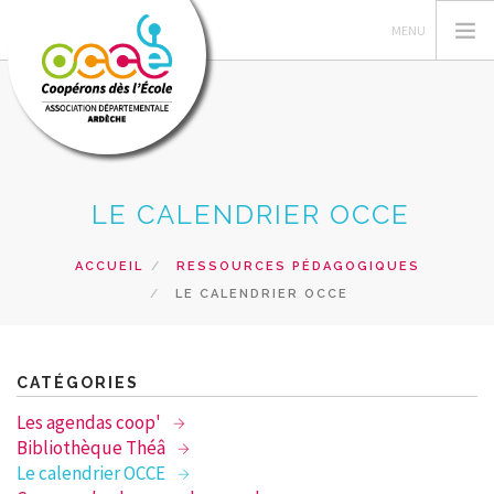
L'OCCE
LE CALENDRIER OCCE
GERER SA COOPERATIVE
NOS ACTIONS
ACCUEIL
RESSOURCES PÉDAGOGIQUES
LE CALENDRIER OCCE
NOS RESSOURCES PEDAGOGIQUES
LES FORMATIONS
PRETS ET SERVICES
CATÉGORIES
RECHERCHER
Les agendas coop'
Bibliothèque Théâ
CONTACT
Le calendrier OCCE