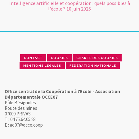
Intelligence artificielle et coopération : quels possibles à
l'école ? 10 juin 2026
CONTACT
COOKIES
CHARTE DES COOKIES
MENTIONS LÉGALES
FÉDÉRATION NATIONALE
Office central de la Coopération à l'Ecole - Association
Départementale OCCE07
Pôle Bésignoles
Route des mines
07000 PRIVAS
T : 04.75.64.05.83
E : ad07@occe.coop