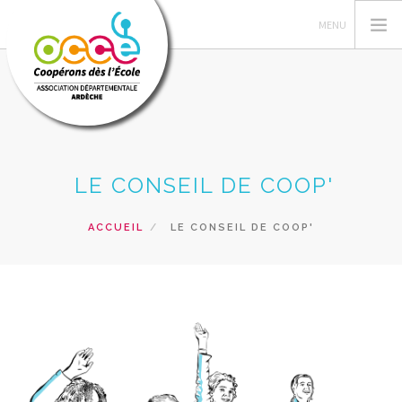
L'OCCE
LE CONSEIL DE COOP'
GERER SA COOPERATIVE
NOS ACTIONS
ACCUEIL
LE CONSEIL DE COOP'
NOS RESSOURCES PEDAGOGIQUES
LES FORMATIONS
PRETS ET SERVICES
RECHERCHER
CONTACT