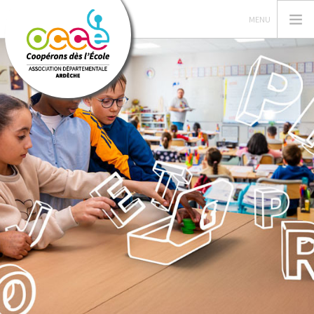
L'OCCE
GERER SA COOPERATIVE
NOS ACTIONS
NOS RESSOURCES PEDAGOGIQUES
LES FORMATIONS
PRETS ET SERVICES
RECHERCHER
CONTACT