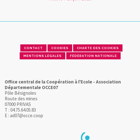
CONTACT
COOKIES
CHARTE DES COOKIES
MENTIONS LÉGALES
FÉDÉRATION NATIONALE
Office central de la Coopération à l'Ecole - Association
Départementale OCCE07
Pôle Bésignoles
Route des mines
07000 PRIVAS
T : 04.75.64.05.83
E : ad07@occe.coop