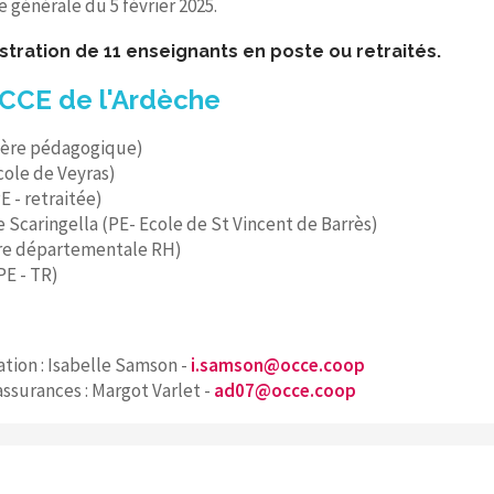
 générale du 5 février 2025.
stration de 11 enseignants en poste ou retraités.
OCCE de l'Ardèche
lère pédagogique)
Ecole de Veyras)
 - retraitée)
Scaringella (PE- Ecole de St Vincent de Barrès)
ère départementale RH)
PE - TR)
tion : Isabelle Samson -
i.samson@occe.coop
ssurances : Margot Varlet -
ad07@occe.coop