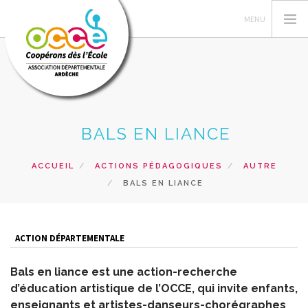
L'OCCE
BALS EN LIANCE
GERER SA COOPERATIVE
NOS ACTIONS
ACCUEIL
ACTIONS PÉDAGOGIQUES
AUTRE
BALS EN LIANCE
NOS RESSOURCES PEDAGOGIQUES
LES FORMATIONS
PRETS ET SERVICES
ACTION DÉPARTEMENTALE
RECHERCHER
Bals en liance est une action-recherche
d’éducation artistique de l’OCCE, qui invite enfants,
CONTACT
enseignants et artistes-danseurs-chorégraphes